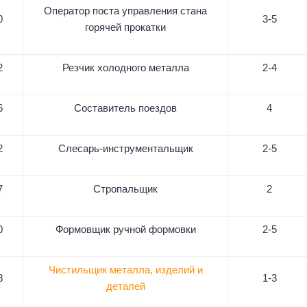
Оператор поста управления стана
0
3-5
горячей прокатки
2
Резчик холодного металла
2-4
6
Составитель поездов
4
2
Слесарь-инструментальщик
2-5
7
Стропальщик
2
0
Формовщик ручной формовки
2-5
Чистильщик металла, изделий и
8
1-3
деталей