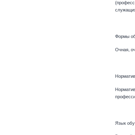
(професс
служащи
Формы о
Очная, о
Норматив
Норматив
професси
Язык обу