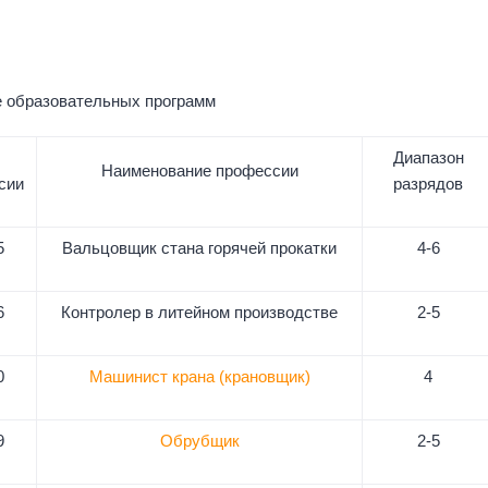
 образовательных программ
Диапазон
Наименование профессии
сии
разрядов
5
Вальцовщик стана горячей прокатки
4-6
6
Контролер в литейном производстве
2-5
0
Машинист крана (крановщик)
4
9
Обрубщик
2-5